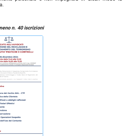
a.
meno n. 40 iscrizioni