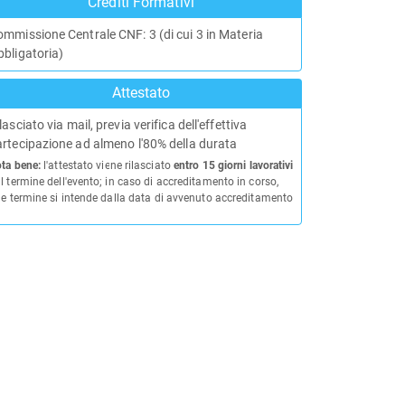
Crediti Formativi
mmissione Centrale CNF: 3 (di cui 3 in Materia
bligatoria)
Attestato
lasciato via mail, previa verifica dell'effettiva
rtecipazione ad almeno l'80% della durata
ta bene:
l'attestato viene rilasciato
entro 15 giorni lavorativi
l termine dell'evento; in caso di accreditamento in corso,
le termine si intende dalla data di avvenuto accreditamento