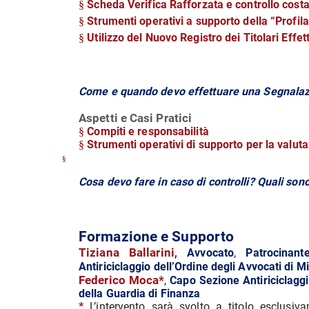
Scheda Verifica Rafforzata e controllo cost
§
Strumenti operativi a supporto della “Profila
§
Utilizzo del Nuovo Registro dei Titolari Effett
§
Come e quando devo effettuare una Segnalazi
Aspetti e Casi Pratici
Compiti e responsabilità
§
Strumenti operativi di supporto per la valut
§
§
Cosa devo fare in caso di controlli? Quali son
Formazione e Supporto
,
Tiziana Ballarini
Avvocato
,
Patrocinant
Antiriciclaggio dell’Ordine degli Avvocati di M
Federico Moca*
,
Capo Sezione Antiriciclag
della Guardia di Finanza
*
L’intervento sarà svolto a titolo esclus