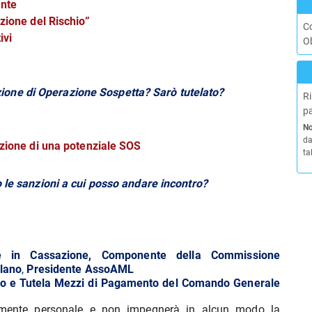
ante
zione del Rischio”
Co
ivi
Ob
one di Operazione Sospetta? Sarò tutelato?
Ri
pa
No
da
azione di una potenziale SOS
ta
o le sanzioni a cui posso andare incontro?
e in Cassazione, Componente della Commissione
ilano
,
Presidente AssoAML
gio e Tutela Mezzi di Pagamento del Comando Generale
ivamente personale e non impegnerà in alcun modo la