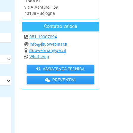
ITW s.r.l.
via A.Venturoli, 69
40138 - Bologna
Contatto veloce
051.19907094
info@iltuowebinar.it
iltuowebinar@pec.it
WhatsApp
ASSISTENZA TECNICA
PREVENTIVI