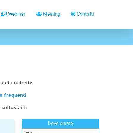
Webinar
Meeting
Contatti
olto ristrette.
 frequenti
o sottostante
Dove siamo